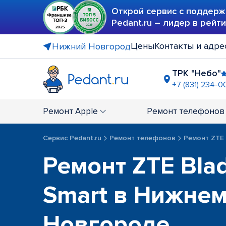
Открой сервис с поддерж
Pedant.ru – лидер в рейт
Цены
Контакты и адре
Нижний Новгород
ТРК "Небо"
+7 (831) 234-0
ТРЦ "РИО
+7 (831) 234
Ремонт
Apple
Ремонт
телефонов
ТЦ "Лента"
+7 (831) 231
Сервис Pedant.ru
Ремонт телефонов
Ремонт ZTE
Ремонт ZTE Bla
Smart в Нижне
Новгороде