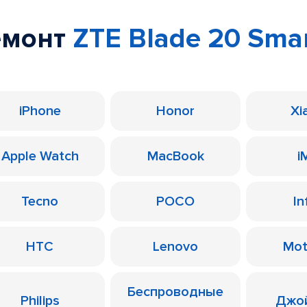
емонт
ZTE Blade 20 Sma
iPhone
Honor
Xi
Apple Watch
MacBook
i
Tecno
POCO
In
HTC
Lenovo
Mot
Беспроводные
Philips
Джо