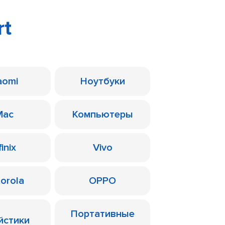
rt
aomi
Ноутбуки
Mac
Компьютеры
finix
Vivo
orola
OPPO
Портативные
йстики