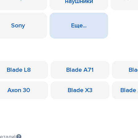
наушники
Sony
Еще...
Blade L8
Blade A71
Bl
Axon 30
Blade X3
Blade
етали)