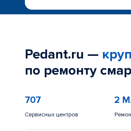
Pedant.ru —
круп
по ремонту смар
707
2 
Сервисных центров
Ремон