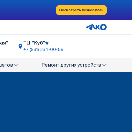
Посмотреть бизнес-план
ая"
ТЦ "Куб"
+7 (831) 234-00-59
а"
6
шетов
Ремонт
других устройств