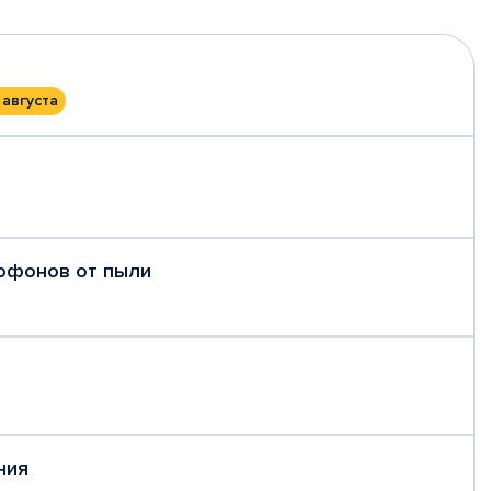
 августа
рофонов от пыли
ния