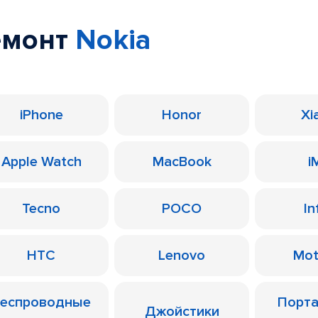
емонт
Nokia
iPhone
Honor
Xi
Apple Watch
MacBook
i
Tecno
POCO
In
HTC
Lenovo
Mot
еспроводные
Порт
Джойстики