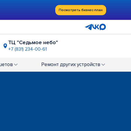
Посмотреть бизнес-план
ТЦ "Седьмое небо"
+7 (831) 234-00-61
" (ж/д станция "Варя")
-05-41
шетов
Ремонт
других устройств