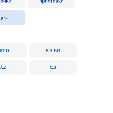
лонки
приставки
е...
R20
8.3 5G
7.2
C3