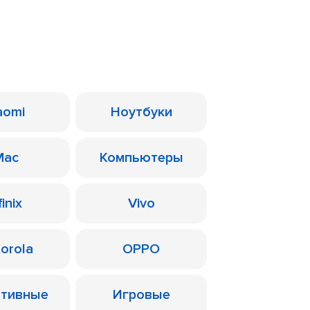
aomi
Ноутбуки
Mac
Компьютеры
finix
Vivo
orola
OPPO
ативные
Игровые