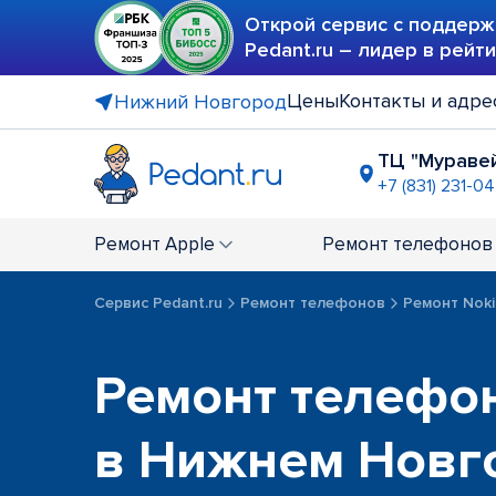
Открой сервис с поддерж
Pedant.ru – лидер в рейт
Цены
Контакты и адре
Нижний Новгород
ТЦ "Мураве
+7 (831) 231-0
ТЦ "Куб"
+7 (831) 23
Ремонт
Apple
Ремонт
телефонов
ТРЦ "РИО
+7 (831) 234
Сервис Pedant.ru
Ремонт телефонов
Ремонт Noki
Ремонт телефон
в Нижнем Новг