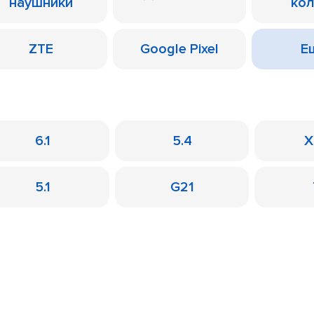
наушники
ко
ZTE
Google Pixel
Ещ
6.1
5.4
X
5.1
G21