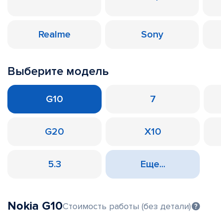
Realme
Sony
Выберите модель
G10
7
G20
X10
5.3
Еще...
Nokia G10
Стоимость работы (без детали)