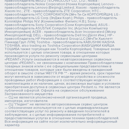
правообладатель MEIZU TECHNOLOGY CO., LTD.; Nokia -
правообладатель Nokia Corporation (Нокиа Корпорейшн); Lenovo -
правообладатель Lenovo (Beijing) Limited; Xiaomi - правообладатель
Xiaomi Inc.; ZTE - правообладатель ZTE Corporation; HTC -
правообладатель HTC CORPORATION (Эйч-Ти-Си КОРПОРЕЙШН); LG -
правообладатель LG Corp. (ЭлДжи Корп.); Philips - правообладатель
Koninklijke Philips N.V. (Конинклийке Филипс Н.В.); Sony -
правообладатель Sony Corporation (Сони Корпорейшн); ASUS -
правообладатель ASUSTeK Computer Inc. (Асустек Компьютер
Инкорпорейшн); ACER - правообладатель Acer Incorporated (Эйсер
Инкорпорейтед); DELL - правообладатель Dell Inc.(Делл Инк.); HP -
правообладатель HP Hewlett-Packard Group LLC (ЭйчПи Хьюлетт
Паккард Груп ЛЛК); Toshiba - правообладатель KABUSHIKI KAISHA
TOSHIBA, also trading as Toshiba Corporation (КАБУШИКИ КАЙША
ТОШИБА также торгующая как Тосиба Корпорейшн). Товарные знаки
используется с целью описания товара, в отношении которых
производятся услуги по ремонту сервисными центрами
«PEDANT».Услуги оказываются в неавторизованных сервисных
центрах «PEDANT», не связанными с компаниями Правообладателями
товарных знаков и/или с ее официальными представителями в
отношении товаров, которые уже были введены в гражданский
оборот в смысле статьи 1487 ГК РФ ** - время ремонта, срок гарантии
могут меняться в зависимости от модели устройства и сложности
проводимых работ Информация о соответствующих моделях и
комплектациях и их наличии, ценах, возможных выгодах и условиях
приобретения доступна в сервисных центрах Pedant.ru. Не является
публичной офертой. Оферта на сервисное обслуживание
Застрахованного имущества
— СЦ не является уполномоченной организацией продавца,
импортера, изготовителя.
— СЦ "Педант" не является авторизованным сервис центром.
— Обозначение используется не с целью индивидуализации
соответствующих услуг по ремонту и введения посетителей в
заблуждение, а с целью информирования потребителей о
предоставляемых услугах в отношении техники правообладателей.
Вся информация на сайте носит исключительно информационный
характер.