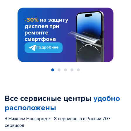
-30%
на защиту
дисплея при
ремонте
смартфона
Подробнее
Item
1
of
Все сервисные центры
удобно
5
расположены
В Нижнем Новгороде - 8 сервисов, а в России 707
сервисов