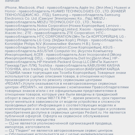
записан
iPhone, Macbook, iPad - правообладатель Apple Inc. (Эпл Инк.); Huawei и
Honor - правообладатель HUAWEI TECHNOLOGIES CO., LTD. (ХУАВЕЙ
ТЕКНОЛОДЖИС КО., ЛТД.); Samsung – правообладатель Samsung
Electronics Co. Ltd. (Самсунг Электроникс Ко., Лтд.); MEIZU -
правообладатель MEIZU TECHNOLOGY CO., LTD.; Nokia -
правообладатель Nokia Corporation (Нокиа Корпорейшн); Lenovo -
правообладатель Lenovo (Beijing) Limited; Xiaomi - правообладатель
Xiaomi Inc.; ZTE - правообладатель ZTE Corporation; HTC -
правообладатель HTC CORPORATION (Эйч-Ти-Си КОРПОРЕЙШН); LG -
правообладатель LG Corp. (ЭлДжи Корп.); Philips - правообладатель
Koninklijke Philips N.V. (Конинклийке Филипс Н.В.); Sony -
правообладатель Sony Corporation (Сони Корпорейшн); ASUS -
правообладатель ASUSTeK Computer Inc. (Асустек Компьютер
Инкорпорейшн); ACER - правообладатель Acer Incorporated (Эйсер
Инкорпорейтед); DELL - правообладатель Dell Inc.(Делл Инк.); HP -
правообладатель HP Hewlett-Packard Group LLC (ЭйчПи Хьюлетт
Паккард Груп ЛЛК); Toshiba - правообладатель KABUSHIKI KAISHA
TOSHIBA, also trading as Toshiba Corporation (КАБУШИКИ КАЙША
ТОШИБА также торгующая как Тосиба Корпорейшн). Товарные знаки
используется с целью описания товара, в отношении которых
производятся услуги по ремонту сервисными центрами
«PEDANT».Услуги оказываются в неавторизованных сервисных
центрах «PEDANT», не связанными с компаниями Правообладателями
товарных знаков и/или с ее официальными представителями в
отношении товаров, которые уже были введены в гражданский
оборот в смысле статьи 1487 ГК РФ ** - время ремонта, срок гарантии
могут меняться в зависимости от модели устройства и сложности
проводимых работ Информация о соответствующих моделях и
комплектациях и их наличии, ценах, возможных выгодах и условиях
приобретения доступна в сервисных центрах Pedant.ru. Не является
публичной офертой. Оферта на сервисное обслуживание
Застрахованного имущества
— СЦ не является уполномоченной организацией продавца,
импортера, изготовителя.
— СЦ "Педант" не является авторизованным сервис центром.
— Обозначение используется не с целью индивидуализации