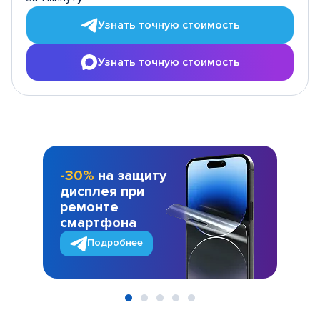
Узнать точную стоимость
Узнать точную стоимость
-30%
на защиту
дисплея при
ремонте
смартфона
Подробнее
Item