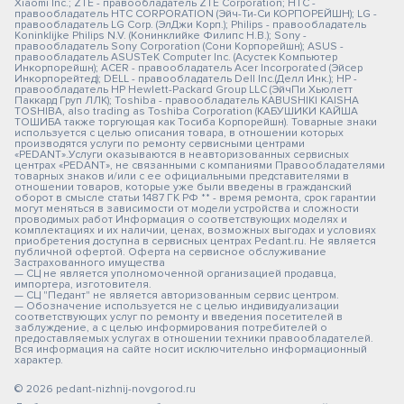
Xiaomi Inc.; ZTE - правообладатель ZTE Corporation; HTC -
правообладатель HTC CORPORATION (Эйч-Ти-Си КОРПОРЕЙШН); LG -
правообладатель LG Corp. (ЭлДжи Корп.); Philips - правообладатель
Koninklijke Philips N.V. (Конинклийке Филипс Н.В.); Sony -
правообладатель Sony Corporation (Сони Корпорейшн); ASUS -
правообладатель ASUSTeK Computer Inc. (Асустек Компьютер
Инкорпорейшн); ACER - правообладатель Acer Incorporated (Эйсер
Инкорпорейтед); DELL - правообладатель Dell Inc.(Делл Инк.); HP -
правообладатель HP Hewlett-Packard Group LLC (ЭйчПи Хьюлетт
Паккард Груп ЛЛК); Toshiba - правообладатель KABUSHIKI KAISHA
TOSHIBA, also trading as Toshiba Corporation (КАБУШИКИ КАЙША
ТОШИБА также торгующая как Тосиба Корпорейшн). Товарные знаки
используется с целью описания товара, в отношении которых
производятся услуги по ремонту сервисными центрами
«PEDANT».Услуги оказываются в неавторизованных сервисных
центрах «PEDANT», не связанными с компаниями Правообладателями
товарных знаков и/или с ее официальными представителями в
отношении товаров, которые уже были введены в гражданский
оборот в смысле статьи 1487 ГК РФ ** - время ремонта, срок гарантии
могут меняться в зависимости от модели устройства и сложности
проводимых работ Информация о соответствующих моделях и
комплектациях и их наличии, ценах, возможных выгодах и условиях
приобретения доступна в сервисных центрах Pedant.ru. Не является
публичной офертой. Оферта на сервисное обслуживание
Застрахованного имущества
— СЦ не является уполномоченной организацией продавца,
импортера, изготовителя.
— СЦ "Педант" не является авторизованным сервис центром.
— Обозначение используется не с целью индивидуализации
соответствующих услуг по ремонту и введения посетителей в
заблуждение, а с целью информирования потребителей о
предоставляемых услугах в отношении техники правообладателей.
Вся информация на сайте носит исключительно информационный
характер.
© 2026 pedant-nizhnij-novgorod.ru