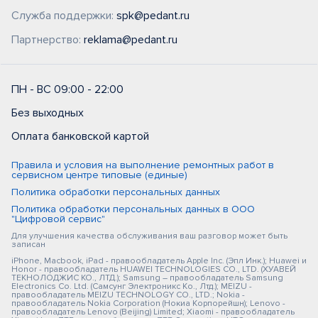
Служба поддержки:
spk@pedant.ru
Партнерство:
reklama@pedant.ru
ПН - ВС 09:00 - 22:00
Без выходных
Оплата банковской картой
Правила и условия на выполнение ремонтных работ в
сервисном центре типовые (единые)
Политика обработки персональных данных
Политика обработки персональных данных в ООО
"Цифровой сервис"
Для улучшения качества обслуживания ваш разговор может быть
записан
iPhone, Macbook, iPad - правообладатель Apple Inc. (Эпл Инк.); Huawei и
Honor - правообладатель HUAWEI TECHNOLOGIES CO., LTD. (ХУАВЕЙ
ТЕКНОЛОДЖИС КО., ЛТД.); Samsung – правообладатель Samsung
Electronics Co. Ltd. (Самсунг Электроникс Ко., Лтд.); MEIZU -
правообладатель MEIZU TECHNOLOGY CO., LTD.; Nokia -
правообладатель Nokia Corporation (Нокиа Корпорейшн); Lenovo -
правообладатель Lenovo (Beijing) Limited; Xiaomi - правообладатель