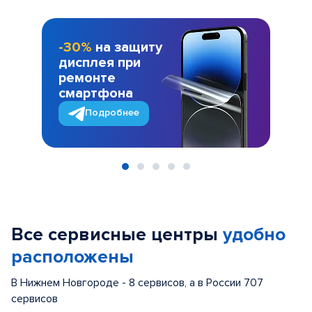
-30%
на защиту
дисплея при
ремонте
смартфона
Подробнее
Item
1
of
Все сервисные центры
удобно
5
расположены
В Нижнем Новгороде - 8 сервисов, а в России 707
сервисов