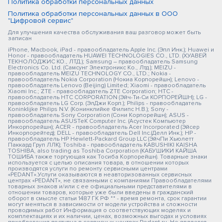
Политика обработки персональных данных
Политика обработки персональных данных в ООО
"Цифровой сервис"
Для улучшения качества обслуживания ваш разговор может быть
записан
iPhone, Macbook, iPad - правообладатель Apple Inc. (Эпл Инк.); Huawei и
Honor - правообладатель HUAWEI TECHNOLOGIES CO., LTD. (ХУАВЕЙ
ТЕКНОЛОДЖИС КО., ЛТД.); Samsung – правообладатель Samsung
Electronics Co. Ltd. (Самсунг Электроникс Ко., Лтд.); MEIZU -
правообладатель MEIZU TECHNOLOGY CO., LTD.; Nokia -
правообладатель Nokia Corporation (Нокиа Корпорейшн); Lenovo -
правообладатель Lenovo (Beijing) Limited; Xiaomi - правообладатель
Xiaomi Inc.; ZTE - правообладатель ZTE Corporation; HTC -
правообладатель HTC CORPORATION (Эйч-Ти-Си КОРПОРЕЙШН); LG -
правообладатель LG Corp. (ЭлДжи Корп.); Philips - правообладатель
Koninklijke Philips N.V. (Конинклийке Филипс Н.В.); Sony -
правообладатель Sony Corporation (Сони Корпорейшн); ASUS -
правообладатель ASUSTeK Computer Inc. (Асустек Компьютер
Инкорпорейшн); ACER - правообладатель Acer Incorporated (Эйсер
Инкорпорейтед); DELL - правообладатель Dell Inc.(Делл Инк.); HP -
правообладатель HP Hewlett-Packard Group LLC (ЭйчПи Хьюлетт
Паккард Груп ЛЛК); Toshiba - правообладатель KABUSHIKI KAISHA
TOSHIBA, also trading as Toshiba Corporation (КАБУШИКИ КАЙША
ТОШИБА также торгующая как Тосиба Корпорейшн). Товарные знаки
используется с целью описания товара, в отношении которых
производятся услуги по ремонту сервисными центрами
«PEDANT».Услуги оказываются в неавторизованных сервисных
центрах «PEDANT», не связанными с компаниями Правообладателями
товарных знаков и/или с ее официальными представителями в
отношении товаров, которые уже были введены в гражданский
оборот в смысле статьи 1487 ГК РФ ** - время ремонта, срок гарантии
могут меняться в зависимости от модели устройства и сложности
проводимых работ Информация о соответствующих моделях и
комплектациях и их наличии, ценах, возможных выгодах и условиях