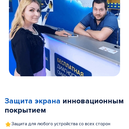
Item
1
of
Защита экрана
инновационным
5
покрытием
Защита для любого устройства со всех сторон