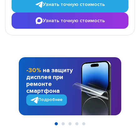
Узнать точную стоимость
Узнать точную стоимость
-30%
на защиту
дисплея при
ремонте
смартфона
Подробнее
Item
1