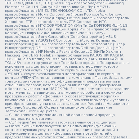
ТЕКНОЛОДЖИС КО., ЛТД.); Samsung – правообладатель Samsung
Electronics Co. Ltd. (Самсунг Электроникс Ко., Лтд.); MEIZU -
правообладатель MEIZU TECHNOLOGY CO., LTD.; Nokia -
правообладатель Nokia Corporation (Нокиа Корпорейшн); Lenovo -
правообладатель Lenovo (Beijing) Limited; Xiaomi - правообладатель
Xiaomi Inc.; ZTE - правообладатель ZTE Corporation; HTC -
правообладатель HTC CORPORATION (Эйч-Ти-Си КОРПОРЕЙШН); LG -
правообладатель LG Corp. (ЭлДжи Корп.); Philips - правообладатель
Koninklijke Philips N.V. (Конинклийке Филипс Н.В.); Sony -
правообладатель Sony Corporation (Сони Корпорейшн); ASUS -
правообладатель ASUSTeK Computer Inc. (Асустек Компьютер
Инкорпорейшн); ACER - правообладатель Acer Incorporated (Эйсер
Инкорпорейтед); DELL - правообладатель Dell Inc.(Делл Инк.); HP -
правообладатель HP Hewlett-Packard Group LLC (ЭйчПи Хьюлетт
Паккард Груп ЛЛК); Toshiba - правообладатель KABUSHIKI KAISHA
TOSHIBA, also trading as Toshiba Corporation (КАБУШИКИ КАЙША
ТОШИБА также торгующая как Тосиба Корпорейшн). Товарные знаки
используется с целью описания товара, в отношении которых
производятся услуги по ремонту сервисными центрами
«PEDANT».Услуги оказываются в неавторизованных сервисных
центрах «PEDANT», не связанными с компаниями Правообладателями
товарных знаков и/или с ее официальными представителями в
отношении товаров, которые уже были введены в гражданский
оборот в смысле статьи 1487 ГК РФ ** - время ремонта, срок гарантии
могут меняться в зависимости от модели устройства и сложности
проводимых работ Информация о соответствующих моделях и
комплектациях и их наличии, ценах, возможных выгодах и условиях
приобретения доступна в сервисных центрах Pedant.ru. Не является
публичной офертой. Оферта на сервисное обслуживание
Застрахованного имущества
— СЦ не является уполномоченной организацией продавца,
импортера, изготовителя.
— СЦ "Педант" не является авторизованным сервис центром.
— Обозначение используется не с целью индивидуализации
соответствующих услуг по ремонту и введения посетителей в
заблуждение, а с целью информирования потребителей о
предоставляемых услугах в отношении техники правообладателей.