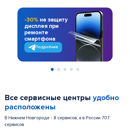
-30%
на защиту
дисплея при
ремонте
смартфона
Подробнее
Item
1
of
Все сервисные центры
удобно
5
расположены
В Нижнем Новгороде - 8 сервисов, а в России 707
сервисов