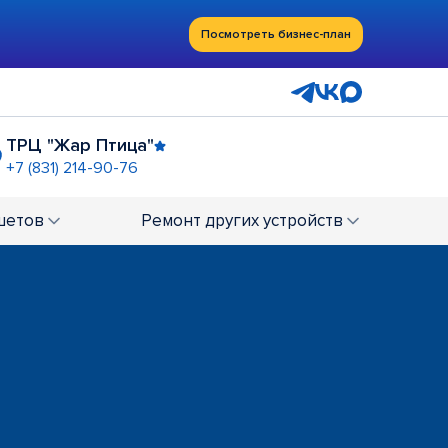
Посмотреть бизнес-план
ТРЦ "Жар Птица"
+7 (831) 214-90-76
ТЦ "Муравей"
4-00-59
+7 (831) 231-04-58
шетов
Ремонт
других устройств