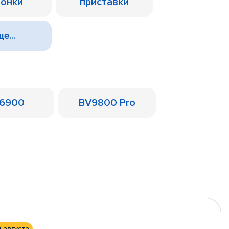
лонки
приставки
е...
6900
BV9800 Pro
0 августа