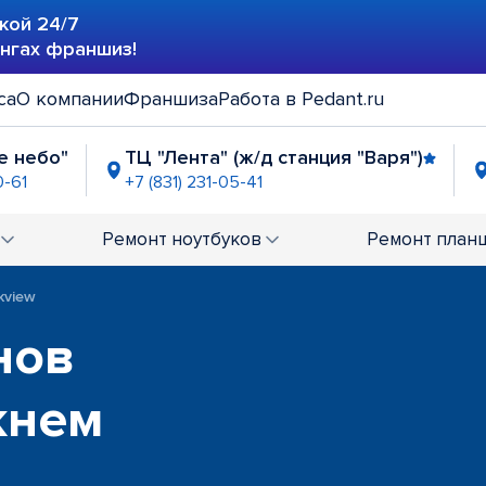
кой 24/7
ингах франшиз!
са
О компании
Франшиза
Работа в Pedant.ru
е небо"
ТЦ "Лента" (ж/д станция "Варя")
0-61
+7 (831) 231-05-41
ца Стрелковая"
ТРК "Небо"
ТЦ "Куб"
-96-13
+7 (831) 234-00-62
+7 (831) 23
Ремонт
ноутбуков
Ремонт
план
"
-00-58
kview
нов
жнем