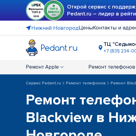
Открой сервис с поддерж
Pedant.ru – лидер в рейт
Цены
Контакты и адре
Нижний Новгород
ТЦ "Седьмо
+7 (831) 234-0
ост. "Ули
+7 (831) 238
Ремонт
Apple
Ремонт
телефонов
ТРЦ "РИО
+7 (831) 234
Сервис Pedant.ru
Ремонт телефонов
Ремонт Blac
Ремонт телефо
Blackview в Ни
Новгороде