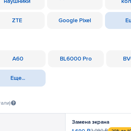
наушники
ко
ZTE
Google Pixel
Ещ
A60
BL6000 Pro
BV
Еще...
тали)
Замена экрана
1 690 ₽
2 090 ₽
-20%
до 1