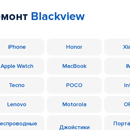
емонт
Blackview
iPhone
Honor
Xi
Apple Watch
MacBook
i
Tecno
POCO
In
Lenovo
Motorola
O
еспроводные
Порт
Джойстики