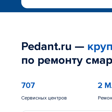
Pedant.ru —
круп
по ремонту смар
707
2 
Сервисных центров
Ремон