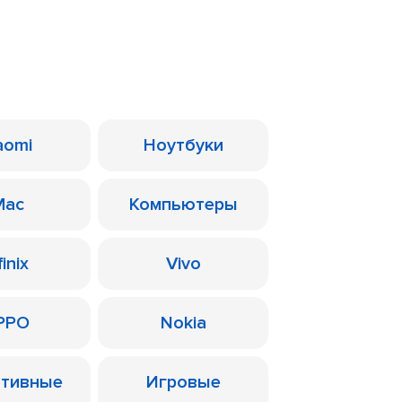
aomi
Ноутбуки
Mac
Компьютеры
finix
Vivo
PPO
Nokia
ативные
Игровые