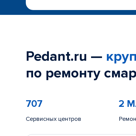
Pedant.ru —
круп
по ремонту смар
707
2 
Сервисных центров
Ремон