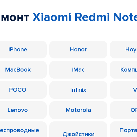
емонт
Xiaomi Redmi Not
iPhone
Honor
Ноу
MacBook
iMac
Комп
POCO
Infinix
V
Lenovo
Motorola
O
еспроводные
Порт
Джойстики