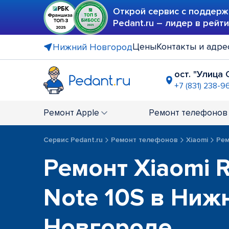
Открой сервис с поддерж
Pedant.ru – лидер в рейт
Цены
Контакты и адре
Нижний Новгород
ост. "Улица
+7 (831) 238-9
ТЦ "Лента"
+7 (831) 231
Ремонт
Apple
Ремонт
телефонов
ТРЦ "Жар 
+7 (831) 214
Сервис Pedant.ru
Ремонт телефонов
Xiaomi
Рем
Ремонт Xiaomi 
Note 10S в Ниж
Новгороде