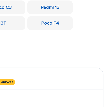
co C3
Redmi 13
13T
Poco F4
 августа