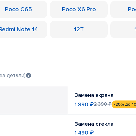
Poco C65
Poco X6 Pro
Po
Redmi Note 14
12T
ез детали)
Замена экрана
1 890 ₽
2 390 ₽
-20%
до 10
Замена стекла
1 490 ₽