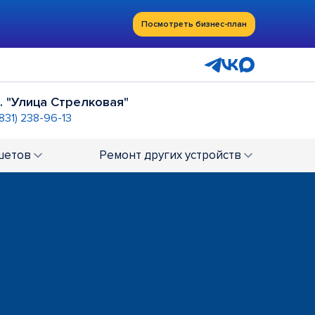
Посмотреть бизнес-план
. "Улица Стрелковая"
(831) 238-96-13
ебо"
ТРЦ "РИО"
+7 (831) 234-00-58
шетов
Ремонт
других устройств