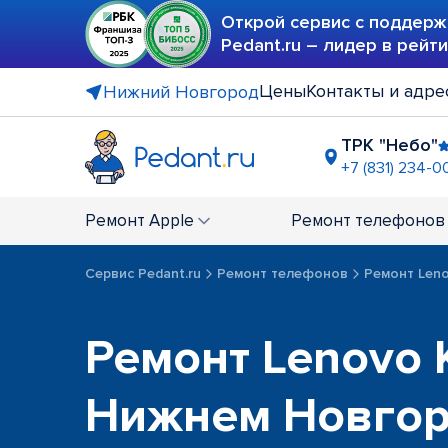
Открой сервис с поддерж
Pedant.ru – лидер в рейт
Цены
Контакты и адре
Нижний Новгород
ТРК "Небо"
+7 (831) 234-0
ТРЦ "Жар 
+7 (831) 214
Ремонт
Apple
Ремонт
телефонов
ТЦ "Мурав
+7 (831) 231
Сервис Pedant.ru
Ремонт телефонов
Ремонт Len
Ремонт Lenovo K
Нижнем Новго