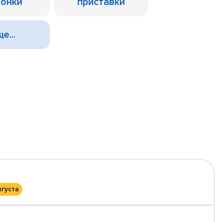
лонки
приставки
е...
вгуста