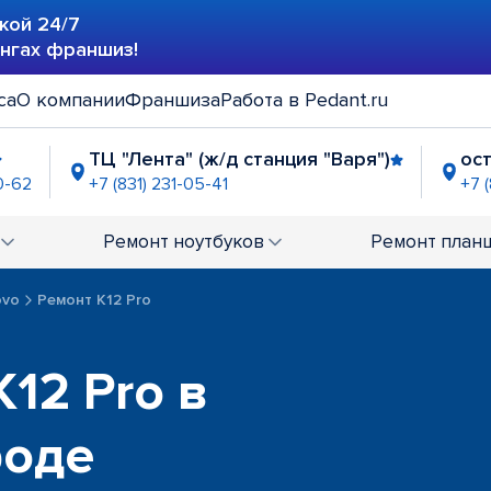
кой 24/7
ингах франшиз!
са
О компании
Франшиза
Работа в Pedant.ru
ТЦ "Лента" (ж/д станция "Варя")
ост
0-62
+7 (831) 231-05-41
+7 
Птица"
ТЦ "Куб"
ТЦ "Седьмое н
-90-76
+7 (831) 234-00-59
+7 (831) 234-00-61
Ремонт
ноутбуков
Ремонт
план
ей"
-04-58
ovo
Ремонт K12 Pro
12 Pro в
роде