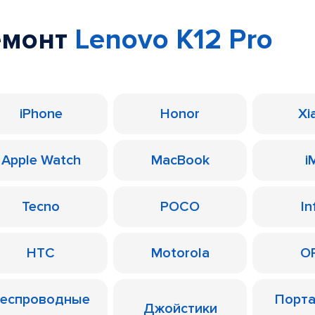
емонт
Lenovo K12 Pro
iPhone
Honor
Xi
Apple Watch
MacBook
i
Tecno
POCO
In
HTC
Motorola
O
еспроводные
Порт
Джойстики