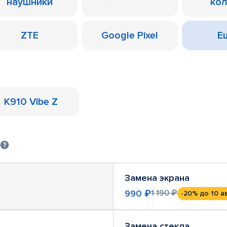
наушники
ко
ZTE
Google Pixel
Ещ
K910 Vibe Z
Замена экрана
990 ₽
1 190 ₽
-20%
до 10 а
Замена стекла