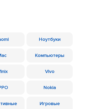
aomi
Ноутбуки
Mac
Компьютеры
finix
Vivo
PPO
Nokia
ативные
Игровые