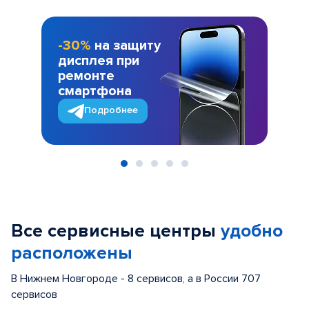
-30%
на защиту
дисплея при
ремонте
смартфона
Подробнее
Item
1
of
Все сервисные центры
удобно
5
расположены
В Нижнем Новгороде - 8 сервисов, а в России 707
сервисов