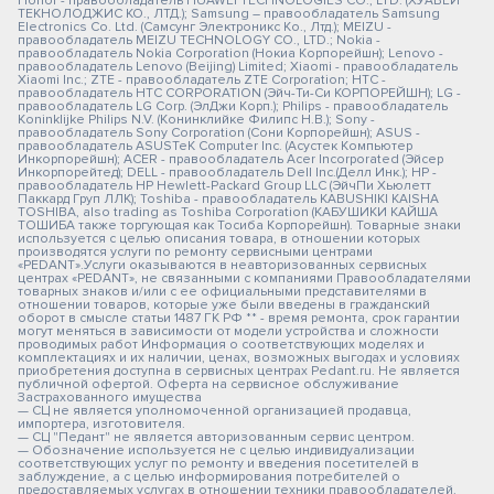
Honor - правообладатель HUAWEI TECHNOLOGIES CO., LTD. (ХУАВЕЙ
ТЕКНОЛОДЖИС КО., ЛТД.); Samsung – правообладатель Samsung
Electronics Co. Ltd. (Самсунг Электроникс Ко., Лтд.); MEIZU -
правообладатель MEIZU TECHNOLOGY CO., LTD.; Nokia -
правообладатель Nokia Corporation (Нокиа Корпорейшн); Lenovo -
правообладатель Lenovo (Beijing) Limited; Xiaomi - правообладатель
Xiaomi Inc.; ZTE - правообладатель ZTE Corporation; HTC -
правообладатель HTC CORPORATION (Эйч-Ти-Си КОРПОРЕЙШН); LG -
правообладатель LG Corp. (ЭлДжи Корп.); Philips - правообладатель
Koninklijke Philips N.V. (Конинклийке Филипс Н.В.); Sony -
правообладатель Sony Corporation (Сони Корпорейшн); ASUS -
правообладатель ASUSTeK Computer Inc. (Асустек Компьютер
Инкорпорейшн); ACER - правообладатель Acer Incorporated (Эйсер
Инкорпорейтед); DELL - правообладатель Dell Inc.(Делл Инк.); HP -
правообладатель HP Hewlett-Packard Group LLC (ЭйчПи Хьюлетт
Паккард Груп ЛЛК); Toshiba - правообладатель KABUSHIKI KAISHA
TOSHIBA, also trading as Toshiba Corporation (КАБУШИКИ КАЙША
ТОШИБА также торгующая как Тосиба Корпорейшн). Товарные знаки
используется с целью описания товара, в отношении которых
производятся услуги по ремонту сервисными центрами
«PEDANT».Услуги оказываются в неавторизованных сервисных
центрах «PEDANT», не связанными с компаниями Правообладателями
товарных знаков и/или с ее официальными представителями в
отношении товаров, которые уже были введены в гражданский
оборот в смысле статьи 1487 ГК РФ ** - время ремонта, срок гарантии
могут меняться в зависимости от модели устройства и сложности
проводимых работ Информация о соответствующих моделях и
комплектациях и их наличии, ценах, возможных выгодах и условиях
приобретения доступна в сервисных центрах Pedant.ru. Не является
публичной офертой. Оферта на сервисное обслуживание
Застрахованного имущества
— СЦ не является уполномоченной организацией продавца,
импортера, изготовителя.
— СЦ "Педант" не является авторизованным сервис центром.
— Обозначение используется не с целью индивидуализации
соответствующих услуг по ремонту и введения посетителей в
заблуждение, а с целью информирования потребителей о
предоставляемых услугах в отношении техники правообладателей.