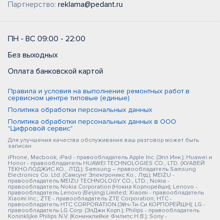
Партнерство:
reklama@pedant.ru
ПН - ВС 09:00 - 22:00
Без выходных
Оплата банковской картой
Правила и условия на выполнение ремонтных работ в
сервисном центре типовые (единые)
Политика обработки персональных данных
Политика обработки персональных данных в ООО
"Цифровой сервис"
Для улучшения качества обслуживания ваш разговор может быть
записан
iPhone, Macbook, iPad - правообладатель Apple Inc. (Эпл Инк.); Huawei и
Honor - правообладатель HUAWEI TECHNOLOGIES CO., LTD. (ХУАВЕЙ
ТЕКНОЛОДЖИС КО., ЛТД.); Samsung – правообладатель Samsung
Electronics Co. Ltd. (Самсунг Электроникс Ко., Лтд.); MEIZU -
правообладатель MEIZU TECHNOLOGY CO., LTD.; Nokia -
правообладатель Nokia Corporation (Нокиа Корпорейшн); Lenovo -
правообладатель Lenovo (Beijing) Limited; Xiaomi - правообладатель
Xiaomi Inc.; ZTE - правообладатель ZTE Corporation; HTC -
правообладатель HTC CORPORATION (Эйч-Ти-Си КОРПОРЕЙШН); LG -
правообладатель LG Corp. (ЭлДжи Корп.); Philips - правообладатель
Koninklijke Philips N.V. (Конинклийке Филипс Н.В.); Sony -