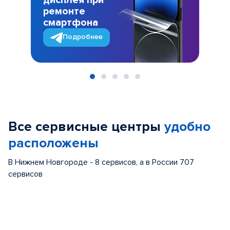
дисплея при
ремонте
смартфона
Подробнее
Item
1
of
Все сервисные центры
удобно
5
расположены
В Нижнем Новгороде - 8 сервисов, а в России 707
сервисов