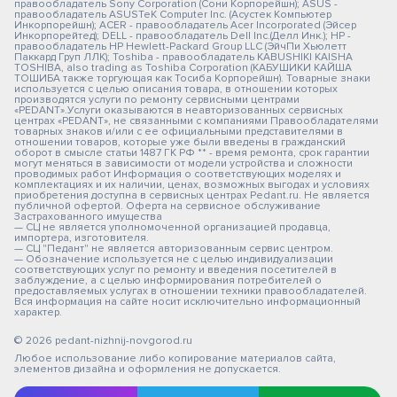
правообладатель Sony Corporation (Сони Корпорейшн); ASUS -
правообладатель ASUSTeK Computer Inc. (Асустек Компьютер
Инкорпорейшн); ACER - правообладатель Acer Incorporated (Эйсер
Инкорпорейтед); DELL - правообладатель Dell Inc.(Делл Инк.); HP -
правообладатель HP Hewlett-Packard Group LLC (ЭйчПи Хьюлетт
Паккард Груп ЛЛК); Toshiba - правообладатель KABUSHIKI KAISHA
TOSHIBA, also trading as Toshiba Corporation (КАБУШИКИ КАЙША
ТОШИБА также торгующая как Тосиба Корпорейшн). Товарные знаки
используется с целью описания товара, в отношении которых
производятся услуги по ремонту сервисными центрами
«PEDANT».Услуги оказываются в неавторизованных сервисных
центрах «PEDANT», не связанными с компаниями Правообладателями
товарных знаков и/или с ее официальными представителями в
отношении товаров, которые уже были введены в гражданский
оборот в смысле статьи 1487 ГК РФ ** - время ремонта, срок гарантии
могут меняться в зависимости от модели устройства и сложности
проводимых работ Информация о соответствующих моделях и
комплектациях и их наличии, ценах, возможных выгодах и условиях
приобретения доступна в сервисных центрах Pedant.ru. Не является
публичной офертой. Оферта на сервисное обслуживание
Застрахованного имущества
— СЦ не является уполномоченной организацией продавца,
импортера, изготовителя.
— СЦ "Педант" не является авторизованным сервис центром.
— Обозначение используется не с целью индивидуализации
соответствующих услуг по ремонту и введения посетителей в
заблуждение, а с целью информирования потребителей о
предоставляемых услугах в отношении техники правообладателей.
Вся информация на сайте носит исключительно информационный
характер.
© 2026 pedant-nizhnij-novgorod.ru
Любое использование либо копирование материалов сайта,
элементов дизайна и оформления не допускается.