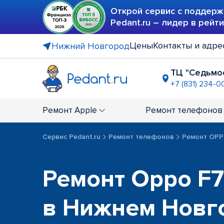
Открой сервис с поддерж
Pedant.ru – лидер в рейт
Цены
Контакты и адре
Нижний Новгород
ТЦ "Седьмо
+7 (831) 234-0
ТЦ "Лента"
+7 (831) 231
Ремонт
Apple
Ремонт
телефонов
Сервис Pedant.ru
Ремонт телефонов
Ремонт OP
Ремонт Oppo F7 
в Нижнем Новг