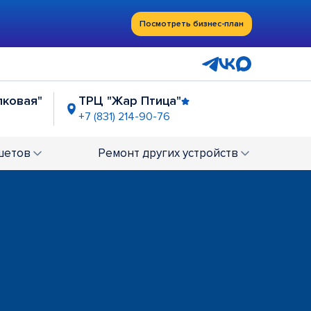
Посмотреть бизнес-план
лковая"
ТРЦ "Жар Птица"
+7 (831) 214-90-76
РЦ "РИО"
ТЦ "Куб"
7 (831) 234-00-58
+7 (831) 234-00-59
шетов
Ремонт
других устройств