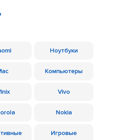
7
aomi
Ноутбуки
Mac
Компьютеры
finix
Vivo
orola
Nokia
ативные
Игровые