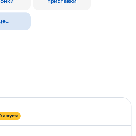
лонки
приставки
е...
0 августа