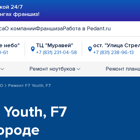
кой 24/7
ингах франшиз!
са
О компании
Франшиза
Работа в Pedant.ru
е небо"
ТЦ "Муравей"
ост. "Улица Стре
0-61
+7 (831) 231-04-58
+7 (831) 238-96-13
 (ж/д станция "Варя")
ТРК "Небо"
Т
-05-41
+7 (831) 234-00-62
+
Ремонт
ноутбуков
Ремонт
план
PO
Ремонт F7 Youth, F7
Youth, F7
ороде