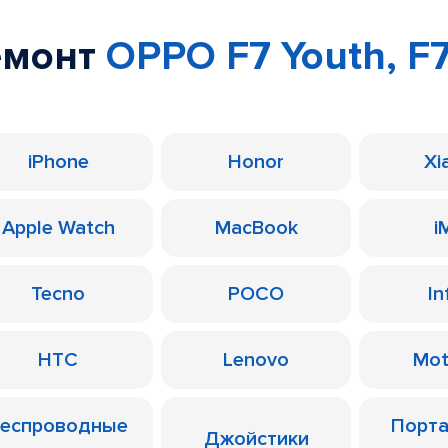
емонт
OPPO F7 Youth, F
iPhone
Honor
Xi
Apple Watch
MacBook
i
Tecno
POCO
In
HTC
Lenovo
Mot
еспроводные
Порт
Джойстики