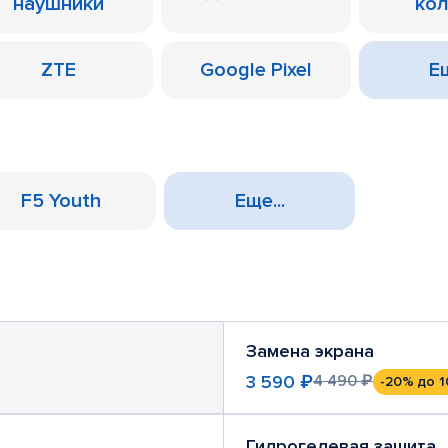
наушники
ко
ZTE
Google Pixel
Ещ
F5 Youth
Еще...
Замена экрана
3 590 ₽
4 490 ₽
-20%
до 1
Гидрогелевая защита