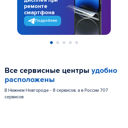
дисплея при
ремонте
смартфона
Подробнее
Item
1
of
Все сервисные центры
удобно
5
расположены
В Нижнем Новгороде - 8 сервисов, а в России 707
сервисов