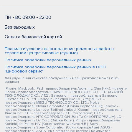
ПН - ВС 09:00 - 22:00
Без выходных
Оплата банковской картой
Правила и условия на выполнение ремонтных работ в
сервисном центре типовые (единые)
Политика обработки персональных данных
Политика обработки персональных данных в ООО
"Цифровой сервис"
Для улучшения качества обслуживания ваш разговор может быть
записан
iPhone, Macbook, iPad - правообладатель Apple Inc. (Эпл Инк.); Huawei и
Honor - правообладатель HUAWEI TECHNOLOGIES CO., LTD. (ХУАВЕЙ
ТЕКНОЛОДЖИС КО., ЛТД.); Samsung – правообладатель Samsung
Electronics Co. Ltd. (Самсунг Электроникс Ко., Лтд.); MEIZU -
правообладатель MEIZU TECHNOLOGY CO., LTD.; Nokia -
правообладатель Nokia Corporation (Нокиа Корпорейшн); Lenovo -
правообладатель Lenovo (Beijing) Limited; Xiaomi - правообладатель
Xiaomi Inc.; ZTE - правообладатель ZTE Corporation; HTC -
правообладатель HTC CORPORATION (Эйч-Ти-Си КОРПОРЕЙШН); LG -
правообладатель LG Corp. (ЭлДжи Корп.); Philips - правообладатель
Koninklijke Philips N.V. (Конинклийке Филипс Н.В.); Sony -
правообладатель Sony Corporation (Сони Корпорейшн); ASUS -
правообладатель ASUSTeK Computer Inc. (Асустек Компьютер