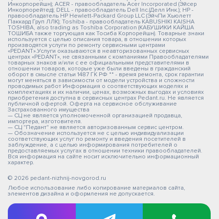
Инкорпорейшн); ACER - правообладатель Acer Incorporated (Эйсер
Инкорпорейтед); DELL - правообладатель Dell Inc.(Делл Инк.); HP -
правообладатель HP Hewlett-Packard Group LLC (ЭйчПи Хьюлетт
Паккард Груп ЛЛК); Toshiba - правообладатель KABUSHIKI KAISHA
TOSHIBA, also trading as Toshiba Corporation (КАБУШИКИ КАЙША
ТОШИБА также торгующая как Тосиба Корпорейшн). Товарные знаки
используется с целью описания товара, в отношении которых
производятся услуги по ремонту сервисными центрами
«PEDANT».Услуги оказываются в неавторизованных сервисных
центрах «PEDANT», не связанными с компаниями Правообладателями
товарных знаков и/или с ее официальными представителями в
отношении товаров, которые уже были введены в гражданский
оборот в смысле статьи 1487 ГК РФ ** - время ремонта, срок гарантии
могут меняться в зависимости от модели устройства и сложности
проводимых работ Информация о соответствующих моделях и
комплектациях и их наличии, ценах, возможных выгодах и условиях
приобретения доступна в сервисных центрах Pedant.ru. Не является
публичной офертой. Оферта на сервисное обслуживание
Застрахованного имущества
— СЦ не является уполномоченной организацией продавца,
импортера, изготовителя.
— СЦ "Педант" не является авторизованным сервис центром.
— Обозначение используется не с целью индивидуализации
соответствующих услуг по ремонту и введения посетителей в
заблуждение, а с целью информирования потребителей о
предоставляемых услугах в отношении техники правообладателей.
Вся информация на сайте носит исключительно информационный
характер.
© 2026 pedant-nizhnij-novgorod.ru
Любое использование либо копирование материалов сайта,
элементов дизайна и оформления не допускается.