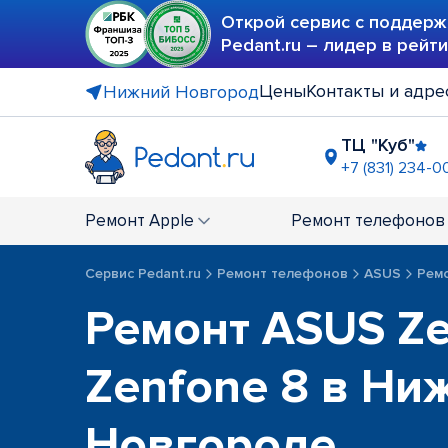
Открой сервис с поддерж
Pedant.ru – лидер в рейт
Цены
Контакты и адре
Нижний Новгород
ТЦ "Куб"
+7 (831) 234-0
ост. "Ули
+7 (831) 238
Ремонт
Apple
Ремонт
телефонов
Сервис Pedant.ru
Ремонт телефонов
ASUS
Ремо
Ремонт ASUS Ze
Zenfone 8 в Ни
Новгороде