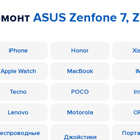
емонт
ASUS Zenfone 7, 
iPhone
Honor
Xi
Apple Watch
MacBook
i
Tecno
POCO
In
Lenovo
Motorola
O
еспроводные
Порт
Джойстики