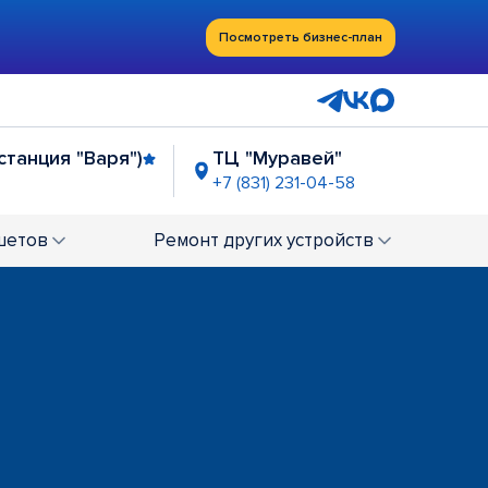
Посмотреть бизнес-план
станция "Варя")
ТЦ "Муравей"
+7 (831) 231-04-58
"
ТРЦ "Жар Птица"
4-00-62
+7 (831) 214-90-76
шетов
Ремонт
других устройств