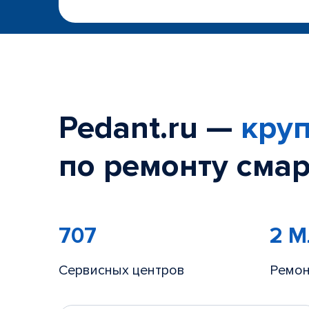
Pedant.ru —
круп
по ремонту смар
707
2 
Сервисных центров
Ремон