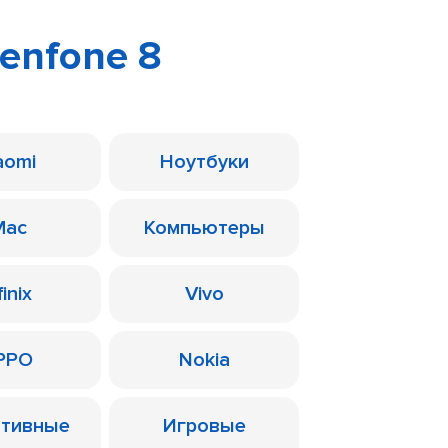
Zenfone 8
aomi
Ноутбуки
Mac
Компьютеры
finix
Vivo
PPO
Nokia
ативные
Игровые