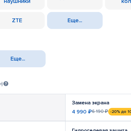
наушники
ко
ZTE
Еще...
Еще...
и)
Замена экрана
4 990 ₽
6 190 ₽
-20%
до 1
Гидрогелевая защита