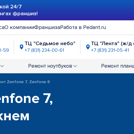
кой 24/7
ингах франшиз!
са
О компании
Франшиза
Работа в Pedant.ru
ТЦ "Седьмое небо"
ТЦ "Лента" (ж/д 
0-59
+7 (831) 234-00-61
+7 (831) 231-05-41
ца Стрелковая"
ТРЦ "РИО"
ТРК "Небо
-96-13
+7 (831) 234-00-58
+7 (831) 23
Ремонт
ноутбуков
Ремонт
план
нт Zenfone 7, Zenfone 8
nfone 7,
жнем