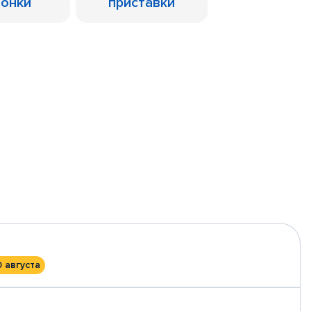
лонки
приставки
0 августа