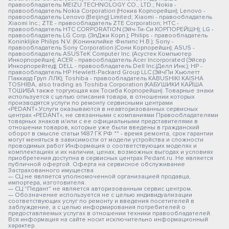
правообладатель MEIZU TECHNOLOGY CO., LTD.; Nokia -
правообладатель Nokia Corporation (Нокиа Корпорейшн); Lenovo -
правообладатель Lenovo (Beijing) Limited; Xiaomi - правообладатель
Xiaomi Inc.; ZTE - правообладатель ZTE Corporation; HTC -
правообладатель HTC CORPORATION (Эйч-Ти-Си КОРПОРЕЙШН); LG -
правообладатель LG Corp. (ЭлДжи Корп.); Philips - правообладатель
Koninklijke Philips N.V. (Конинклийке Филипс Н.В.); Sony -
правообладатель Sony Corporation (Сони Корпорейшн); ASUS -
правообладатель ASUSTeK Computer Inc. (Асустек Компьютер
Инкорпорейшн); ACER - правообладатель Acer Incorporated (Эйсер
Инкорпорейтед); DELL - правообладатель Dell Inc.(Делл Инк.); HP -
правообладатель HP Hewlett-Packard Group LLC (ЭйчПи Хьюлетт
Паккард Груп ЛЛК); Toshiba - правообладатель KABUSHIKI KAISHA
TOSHIBA, also trading as Toshiba Corporation (КАБУШИКИ КАЙША
ТОШИБА также торгующая как Тосиба Корпорейшн). Товарные знаки
используется с целью описания товара, в отношении которых
производятся услуги по ремонту сервисными центрами
«PEDANT».Услуги оказываются в неавторизованных сервисных
центрах «PEDANT», не связанными с компаниями Правообладателями
товарных знаков и/или с ее официальными представителями в
отношении товаров, которые уже были введены в гражданский
оборот в смысле статьи 1487 ГК РФ ** - время ремонта, срок гарантии
могут меняться в зависимости от модели устройства и сложности
проводимых работ Информация о соответствующих моделях и
комплектациях и их наличии, ценах, возможных выгодах и условиях
приобретения доступна в сервисных центрах Pedant.ru. Не является
публичной офертой. Оферта на сервисное обслуживание
Застрахованного имущества
— СЦ не является уполномоченной организацией продавца,
импортера, изготовителя.
— СЦ "Педант" не является авторизованным сервис центром.
— Обозначение используется не с целью индивидуализации
соответствующих услуг по ремонту и введения посетителей в
заблуждение, а с целью информирования потребителей о
предоставляемых услугах в отношении техники правообладателей.
Вся информация на сайте носит исключительно информационный
характер.