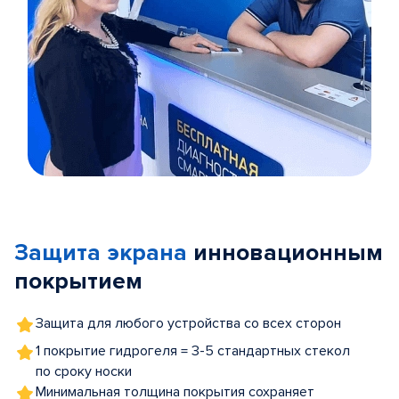
Item
1
of
Защита экрана
инновационным
5
покрытием
Защита для любого устройства со всех сторон
1 покрытие гидрогеля = 3-5 стандартных стекол
по сроку носки
Минимальная толщина покрытия сохраняет