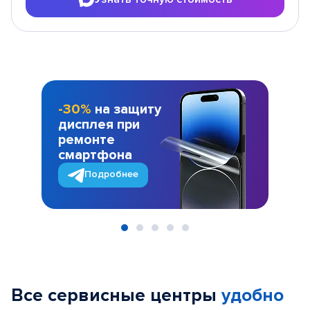
-30%
на защиту
дисплея при
ремонте
смартфона
Подробнее
Item
1
of
Все сервисные центры
удобно
5