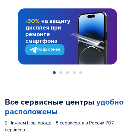
-30%
на защиту
дисплея при
ремонте
смартфона
Подробнее
Item
1
of
Все сервисные центры
удобно
5
расположены
В Нижнем Новгороде - 8 сервисов, а в России 707
сервисов