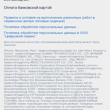
Оплата банковской картой
Правила и условия на выполнение ремонтных работ в
сервисном центре типовые (единые)
Политика обработки персональных данных
Политика обработки персональных данных в ООО
"Цифровой сервис"
Для улучшения качества обслуживания ваш разговор может быть
записан
iPhone, Macbook, iPad - правообладатель Apple Inc. (Эпл Инк.); Huawei и
Honor - правообладатель HUAWEI TECHNOLOGIES CO., LTD. (ХУАВЕЙ
ТЕКНОЛОДЖИС КО., ЛТД.); Samsung – правообладатель Samsung
Electronics Co. Ltd. (Самсунг Электроникс Ко., Лтд.); MEIZU -
правообладатель MEIZU TECHNOLOGY CO., LTD.; Nokia -
правообладатель Nokia Corporation (Нокиа Корпорейшн); Lenovo -
правообладатель Lenovo (Beijing) Limited; Xiaomi - правообладатель
Xiaomi Inc.; ZTE - правообладатель ZTE Corporation; HTC -
правообладатель HTC CORPORATION (Эйч-Ти-Си КОРПОРЕЙШН); LG -
правообладатель LG Corp. (ЭлДжи Корп.); Philips - правообладатель
Koninklijke Philips N.V. (Конинклийке Филипс Н.В.); Sony -
правообладатель Sony Corporation (Сони Корпорейшн); ASUS -
правообладатель ASUSTeK Computer Inc. (Асустек Компьютер
Инкорпорейшн); ACER - правообладатель Acer Incorporated (Эйсер
Инкорпорейтед); DELL - правообладатель Dell Inc.(Делл Инк.); HP -
правообладатель HP Hewlett-Packard Group LLC (ЭйчПи Хьюлетт
Паккард Груп ЛЛК); Toshiba - правообладатель KABUSHIKI KAISHA
TOSHIBA, also trading as Toshiba Corporation (КАБУШИКИ КАЙША
ТОШИБА также торгующая как Тосиба Корпорейшн). Товарные знаки
используется с целью описания товара, в отношении которых
производятся услуги по ремонту сервисными центрами