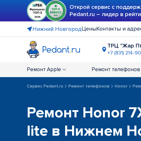
Открой сервис с поддерж
Pedant.ru – лидер в рейт
Цены
Контакты и адре
Нижний Новгород
ТРЦ "Жар П
+7 (831) 214-9
ТЦ "Мурав
+7 (831) 231
Ремонт
Apple
Ремонт
телефонов
ТЦ "Куб"
+7 (831) 23
Сервис Pedant.ru
Ремонт телефонов
Honor
Рем
Ремонт Honor 7X
lite в Нижнем 