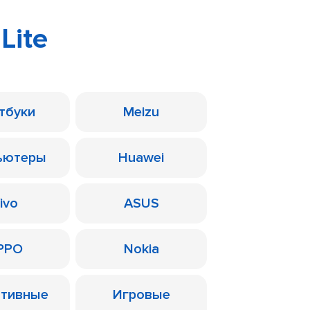
Lite
тбуки
Meizu
ьютеры
Huawei
ivo
ASUS
PPO
Nokia
ативные
Игровые