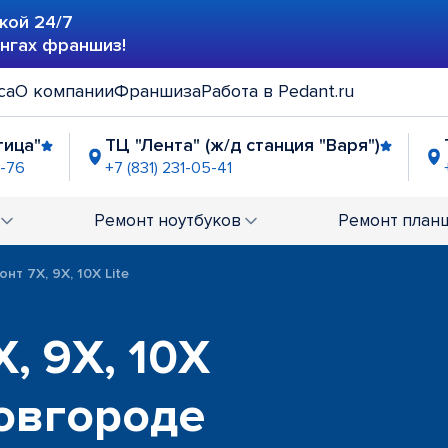
кой 24/7
ингах франшиз!
са
О компании
Франшиза
Работа в Pedant.ru
тица"
ТЦ "Лента" (ж/д станция "Варя")
0-76
+7 (831) 231-05-41
ей"
ТРЦ "РИО"
ост. "Улица Стрелк
-04-58
+7 (831) 234-00-58
+7 (831) 238-96-13
Ремонт
ноутбуков
Ремонт
план
4-00-59
онт 7X, 9X, 10X Lite
, 9X, 10X
Новгороде