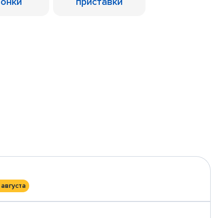
лонки
приставки
 августа