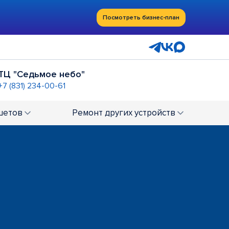
Посмотреть бизнес-план
ТЦ "Седьмое небо"
+7 (831) 234-00-61
овая"
ТРК "Небо"
+7 (831) 234-00-62
шетов
Ремонт
других устройств