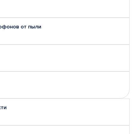
рофонов от пыли
сти