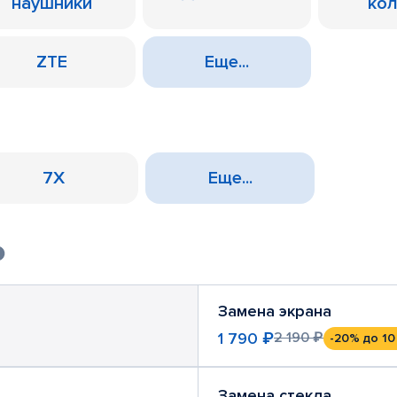
наушники
ко
ZTE
Еще...
7X
Еще...
Замена экрана
1 790 ₽
2 190 ₽
-20%
до 10
Замена стекла