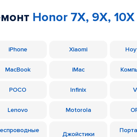
емонт
Honor 7X, 9X, 10X 
iPhone
Xiaomi
Ноу
MacBook
iMac
Комп
POCO
Infinix
V
Lenovo
Motorola
O
еспроводные
Порт
Джойстики