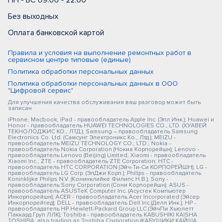
ПН - ВС 09:00 - 22:00
Без выходных
Оплата банковской картой
Правила и условия на выполнение ремонтных работ в
сервисном центре типовые (единые)
Политика обработки персональных данных
Политика обработки персональных данных в ООО
"Цифровой сервис"
Для улучшения качества обслуживания ваш разговор может быть
записан
iPhone, Macbook, iPad - правообладатель Apple Inc. (Эпл Инк.); Huawei и
Honor - правообладатель HUAWEI TECHNOLOGIES CO., LTD. (ХУАВЕЙ
ТЕКНОЛОДЖИС КО., ЛТД.); Samsung – правообладатель Samsung
Electronics Co. Ltd. (Самсунг Электроникс Ко., Лтд.); MEIZU -
правообладатель MEIZU TECHNOLOGY CO., LTD.; Nokia -
правообладатель Nokia Corporation (Нокиа Корпорейшн); Lenovo -
правообладатель Lenovo (Beijing) Limited; Xiaomi - правообладатель
Xiaomi Inc.; ZTE - правообладатель ZTE Corporation; HTC -
правообладатель HTC CORPORATION (Эйч-Ти-Си КОРПОРЕЙШН); LG -
правообладатель LG Corp. (ЭлДжи Корп.); Philips - правообладатель
Koninklijke Philips N.V. (Конинклийке Филипс Н.В.); Sony -
правообладатель Sony Corporation (Сони Корпорейшн); ASUS -
правообладатель ASUSTeK Computer Inc. (Асустек Компьютер
Инкорпорейшн); ACER - правообладатель Acer Incorporated (Эйсер
Инкорпорейтед); DELL - правообладатель Dell Inc.(Делл Инк.); HP -
правообладатель HP Hewlett-Packard Group LLC (ЭйчПи Хьюлетт
Паккард Груп ЛЛК); Toshiba - правообладатель KABUSHIKI KAISHA
TOSHIBA, also trading as Toshiba Corporation (КАБУШИКИ КАЙША