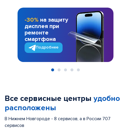
-30%
на защиту
дисплея при
ремонте
смартфона
Подробнее
Item
1
of
Все сервисные центры
удобно
5
расположены
В Нижнем Новгороде - 8 сервисов, а в России 707
сервисов