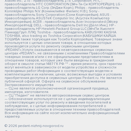
Xiaomi Inc.; ZTE - правообладатель ZTE Corporation; HTC -
правообладатель HTC CORPORATION (Эйч-Ти-Си КОРПОРЕЙШН); LG -
правообладатель LG Corp. (ЭлДжи Корп.); Philips - правообладатель
Koninklijke Philips N.V. (Конинклийке Филипс Н.В.); Sony -
правообладатель Sony Corporation (Сони Корпорейшн); ASUS -
правообладатель ASUSTeK Computer Inc. (Асустек Компьютер
Инкорпорейшн); ACER - правообладатель Acer Incorporated (Эйсер
Инкорпорейтед); DELL - правообладатель Dell Inc.(Делл Инк.); HP -
правообладатель HP Hewlett-Packard Group LLC (ЭйчПи Хьюлетт
Паккард Груп ЛЛК); Toshiba - правообладатель KABUSHIKI KAISHA
TOSHIBA, also trading as Toshiba Corporation (КАБУШИКИ КАЙША
ТОШИБА также торгующая как Тосиба Корпорейшн). Товарные знаки
используется с целью описания товара, в отношении которых
производятся услуги по ремонту сервисными центрами
«PEDANT».Услуги оказываются в неавторизованных сервисных
центрах «PEDANT», не связанными с компаниями Правообладателями
товарных знаков и/или с ее официальными представителями в
отношении товаров, которые уже были введены в гражданский
оборот в смысле статьи 1487 ГК РФ ** - время ремонта, срок гарантии
могут меняться в зависимости от модели устройства и сложности
проводимых работ Информация о соответствующих моделях и
комплектациях и их наличии, ценах, возможных выгодах и условиях
приобретения доступна в сервисных центрах Pedant.ru. Не является
публичной офертой. Оферта на сервисное обслуживание
Застрахованного имущества
— СЦ не является уполномоченной организацией продавца,
импортера, изготовителя.
— СЦ "Педант" не является авторизованным сервис центром.
— Обозначение используется не с целью индивидуализации
соответствующих услуг по ремонту и введения посетителей в
заблуждение, а с целью информирования потребителей о
предоставляемых услугах в отношении техники правообладателей.
Вся информация на сайте носит исключительно информационный
характер.
© 2026 pedant-nizhnij-novgorod.ru