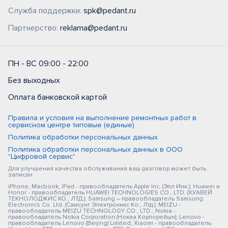
Служба поддержки:
spk@pedant.ru
Партнерство:
reklama@pedant.ru
ПН - ВС 09:00 - 22:00
Без выходных
Оплата банковской картой
Правила и условия на выполнение ремонтных работ в
сервисном центре типовые (единые)
Политика обработки персональных данных
Политика обработки персональных данных в ООО
"Цифровой сервис"
Для улучшения качества обслуживания ваш разговор может быть
записан
iPhone, Macbook, iPad - правообладатель Apple Inc. (Эпл Инк.); Huawei и
Honor - правообладатель HUAWEI TECHNOLOGIES CO., LTD. (ХУАВЕЙ
ТЕКНОЛОДЖИС КО., ЛТД.); Samsung – правообладатель Samsung
Electronics Co. Ltd. (Самсунг Электроникс Ко., Лтд.); MEIZU -
правообладатель MEIZU TECHNOLOGY CO., LTD.; Nokia -
правообладатель Nokia Corporation (Нокиа Корпорейшн); Lenovo -
правообладатель Lenovo (Beijing) Limited; Xiaomi - правообладатель