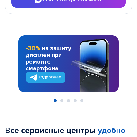
-30%
на защиту
дисплея при
ремонте
смартфона
Подробнее
Item
1
of
Все сервисные центры
удобно
5