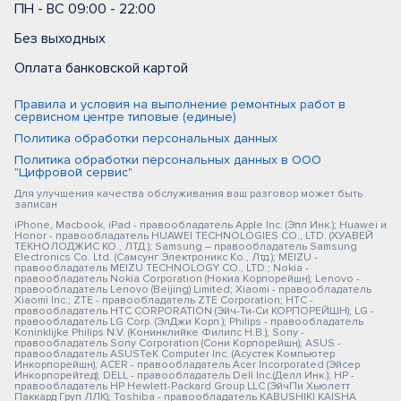
ПН - ВС 09:00 - 22:00
Без выходных
Оплата банковской картой
Правила и условия на выполнение ремонтных работ в
сервисном центре типовые (единые)
Политика обработки персональных данных
Политика обработки персональных данных в ООО
"Цифровой сервис"
Для улучшения качества обслуживания ваш разговор может быть
записан
iPhone, Macbook, iPad - правообладатель Apple Inc. (Эпл Инк.); Huawei и
Honor - правообладатель HUAWEI TECHNOLOGIES CO., LTD. (ХУАВЕЙ
ТЕКНОЛОДЖИС КО., ЛТД.); Samsung – правообладатель Samsung
Electronics Co. Ltd. (Самсунг Электроникс Ко., Лтд.); MEIZU -
правообладатель MEIZU TECHNOLOGY CO., LTD.; Nokia -
правообладатель Nokia Corporation (Нокиа Корпорейшн); Lenovo -
правообладатель Lenovo (Beijing) Limited; Xiaomi - правообладатель
Xiaomi Inc.; ZTE - правообладатель ZTE Corporation; HTC -
правообладатель HTC CORPORATION (Эйч-Ти-Си КОРПОРЕЙШН); LG -
правообладатель LG Corp. (ЭлДжи Корп.); Philips - правообладатель
Koninklijke Philips N.V. (Конинклийке Филипс Н.В.); Sony -
правообладатель Sony Corporation (Сони Корпорейшн); ASUS -
правообладатель ASUSTeK Computer Inc. (Асустек Компьютер
Инкорпорейшн); ACER - правообладатель Acer Incorporated (Эйсер
Инкорпорейтед); DELL - правообладатель Dell Inc.(Делл Инк.); HP -
правообладатель HP Hewlett-Packard Group LLC (ЭйчПи Хьюлетт
Паккард Груп ЛЛК); Toshiba - правообладатель KABUSHIKI KAISHA