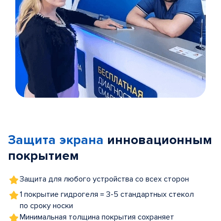
Item
1
of
Защита экрана
инновационным
5
покрытием
Защита для любого устройства со всех сторон
1 покрытие гидрогеля = 3-5 стандартных стекол
по сроку носки
Минимальная толщина покрытия сохраняет