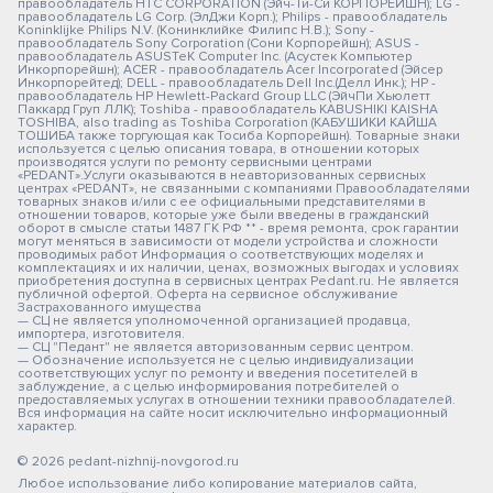
правообладатель HTC CORPORATION (Эйч-Ти-Си КОРПОРЕЙШН); LG -
правообладатель LG Corp. (ЭлДжи Корп.); Philips - правообладатель
Koninklijke Philips N.V. (Конинклийке Филипс Н.В.); Sony -
правообладатель Sony Corporation (Сони Корпорейшн); ASUS -
правообладатель ASUSTeK Computer Inc. (Асустек Компьютер
Инкорпорейшн); ACER - правообладатель Acer Incorporated (Эйсер
Инкорпорейтед); DELL - правообладатель Dell Inc.(Делл Инк.); HP -
правообладатель HP Hewlett-Packard Group LLC (ЭйчПи Хьюлетт
Паккард Груп ЛЛК); Toshiba - правообладатель KABUSHIKI KAISHA
TOSHIBA, also trading as Toshiba Corporation (КАБУШИКИ КАЙША
ТОШИБА также торгующая как Тосиба Корпорейшн). Товарные знаки
используется с целью описания товара, в отношении которых
производятся услуги по ремонту сервисными центрами
«PEDANT».Услуги оказываются в неавторизованных сервисных
центрах «PEDANT», не связанными с компаниями Правообладателями
товарных знаков и/или с ее официальными представителями в
отношении товаров, которые уже были введены в гражданский
оборот в смысле статьи 1487 ГК РФ ** - время ремонта, срок гарантии
могут меняться в зависимости от модели устройства и сложности
проводимых работ Информация о соответствующих моделях и
комплектациях и их наличии, ценах, возможных выгодах и условиях
приобретения доступна в сервисных центрах Pedant.ru. Не является
публичной офертой. Оферта на сервисное обслуживание
Застрахованного имущества
— СЦ не является уполномоченной организацией продавца,
импортера, изготовителя.
— СЦ "Педант" не является авторизованным сервис центром.
— Обозначение используется не с целью индивидуализации
соответствующих услуг по ремонту и введения посетителей в
заблуждение, а с целью информирования потребителей о
предоставляемых услугах в отношении техники правообладателей.
Вся информация на сайте носит исключительно информационный
характер.
© 2026 pedant-nizhnij-novgorod.ru
Любое использование либо копирование материалов сайта,