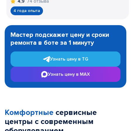
74 отзыва
4,9
4 года опыта
Item
1
Мастер подскажет цену и сроки
of
ремонта в боте за 1 минуту
3
Узнать цену в TG
Узнать цену в MAX
Комфортные
сервисные
центры с современным
оборудованием