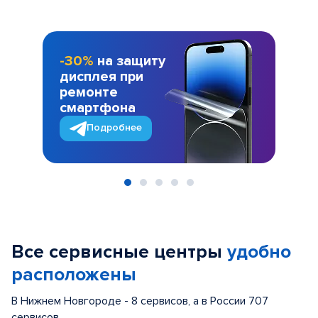
-30%
на защиту
дисплея при
ремонте
смартфона
Подробнее
Item
1
of
Все сервисные центры
удобно
5
расположены
В Нижнем Новгороде - 8 сервисов, а в России 707
сервисов