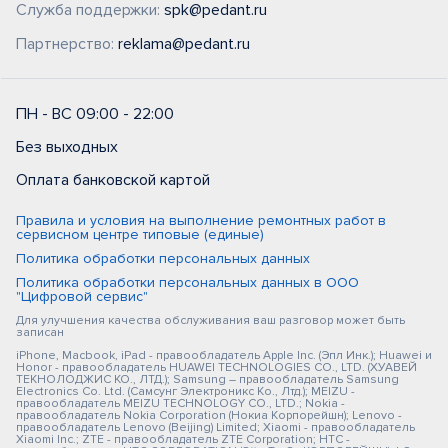
Служба поддержки:
spk@pedant.ru
Партнерство:
reklama@pedant.ru
ПН - ВС 09:00 - 22:00
Без выходных
Оплата банковской картой
Правила и условия на выполнение ремонтных работ в
сервисном центре типовые (единые)
Политика обработки персональных данных
Политика обработки персональных данных в ООО
"Цифровой сервис"
Для улучшения качества обслуживания ваш разговор может быть
записан
iPhone, Macbook, iPad - правообладатель Apple Inc. (Эпл Инк.); Huawei и
Honor - правообладатель HUAWEI TECHNOLOGIES CO., LTD. (ХУАВЕЙ
ТЕКНОЛОДЖИС КО., ЛТД.); Samsung – правообладатель Samsung
Electronics Co. Ltd. (Самсунг Электроникс Ко., Лтд.); MEIZU -
правообладатель MEIZU TECHNOLOGY CO., LTD.; Nokia -
правообладатель Nokia Corporation (Нокиа Корпорейшн); Lenovo -
правообладатель Lenovo (Beijing) Limited; Xiaomi - правообладатель
Xiaomi Inc.; ZTE - правообладатель ZTE Corporation; HTC -