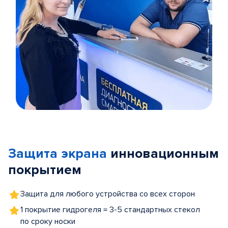
Item
1
of
Защита экрана
инновационным
5
покрытием
Защита для любого устройства со всех сторон
1 покрытие гидрогеля = 3-5 стандартных стекол
по сроку носки