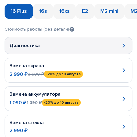
16 Plus
16s
16xs
E2
M2 mini
M2
Стоимость работы (без детали)
Диагностика
Замена экрана
2 990 ₽
3 690 ₽
-20%
до 10 августа
Замена аккумулятора
1 090 ₽
1 390 ₽
-20%
до 10 августа
Замена стекла
2 990 ₽