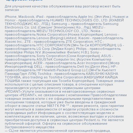
Для улучшения качества обслуживания ваш разговор может быть
записан
iPhone, Macbook, iPad - правообладатель Apple Inc. (Эпл Инк.); Huawei и
Honor - правообладатель HUAWEI TECHNOLOGIES CO., LTD. (ХУАВЕЙ
ТЕКНОЛОДЖИС КО., ЛТД.); Samsung – правообладатель Samsung
Electronics Co. Ltd. (Самсунг Электроникс Ко., Лтд.); MEIZU -
правообладатель MEIZU TECHNOLOGY CO., LTD.; Nokia -
правообладатель Nokia Corporation (Нокиа Корпорейшн); Lenovo -
правообладатель Lenovo (Beijing) Limited; Xiaomi - правообладатель
Xiaomi Inc.; ZTE - правообладатель ZTE Corporation; HTC -
правообладатель HTC CORPORATION (Эйч-Ти-Си КОРПОРЕЙШН); LG -
правообладатель LG Corp. (ЭлДжи Корп.); Philips - правообладатель
Koninklijke Philips N.V. (Конинклийке Филипс Н.В.); Sony -
правообладатель Sony Corporation (Сони Корпорейшн); ASUS -
правообладатель ASUSTeK Computer Inc. (Асустек Компьютер
Инкорпорейшн); ACER - правообладатель Acer Incorporated (Эйсер
Инкорпорейтед); DELL - правообладатель Dell Inc.(Делл Инк.); HP -
правообладатель HP Hewlett-Packard Group LLC (ЭйчПи Хьюлетт
Паккард Груп ЛЛК); Toshiba - правообладатель KABUSHIKI KAISHA
TOSHIBA, also trading as Toshiba Corporation (КАБУШИКИ КАЙША
ТОШИБА также торгующая как Тосиба Корпорейшн). Товарные знаки
используется с целью описания товара, в отношении которых
производятся услуги по ремонту сервисными центрами
«PEDANT».Услуги оказываются в неавторизованных сервисных
центрах «PEDANT», не связанными с компаниями Правообладателями
товарных знаков и/или с ее официальными представителями в
отношении товаров, которые уже были введены в гражданский
оборот в смысле статьи 1487 ГК РФ ** - время ремонта, срок гарантии
могут меняться в зависимости от модели устройства и сложности
проводимых работ Информация о соответствующих моделях и
комплектациях и их наличии, ценах, возможных выгодах и условиях
приобретения доступна в сервисных центрах Pedant.ru. Не является
публичной офертой. Оферта на сервисное обслуживание
Застрахованного имущества
— СЦ не является уполномоченной организацией продавца,