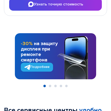
Узнать точную стоимость
-30%
на защиту
дисплея при
ремонте
смартфона
Подробнее
Item
1
of
Все сервисные центры
удобно
5