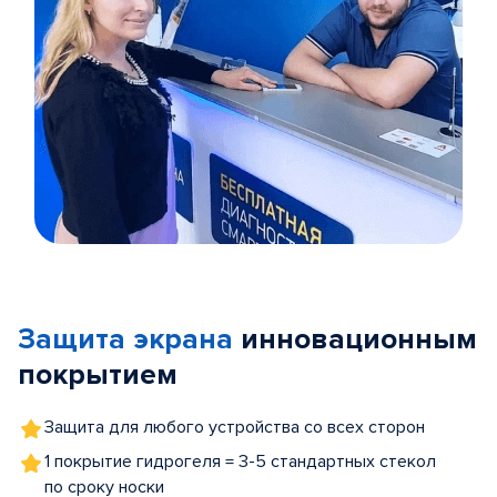
Item
1
of
Защита экрана
инновационным
5
покрытием
Защита для любого устройства со всех сторон
1 покрытие гидрогеля = 3-5 стандартных стекол
по сроку носки