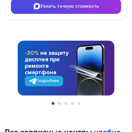
Узнать точную стоимость
-30%
на защиту
дисплея при
ремонте
смартфона
Подробнее
Item
1
of
5