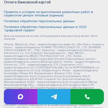
Оплата банковской картой
Правила и условия на выполнение ремонтных работ в
сервисном центре типовые (единые)
Политика обработки персональных данных
Политика обработки персональных данных в ООО
"Цифровой сервис"
Для улучшения качества обслуживания ваш разговор может быть
записан
iPhone, Macbook, iPad - правообладатель Apple Inc. (Эпл Инк.); Huawei и
Honor - правообладатель HUAWEI TECHNOLOGIES CO., LTD. (ХУАВЕЙ
ТЕКНОЛОДЖИС КО., ЛТД.); Samsung – правообладатель Samsung
Electronics Co. Ltd. (Самсунг Электроникс Ко., Лтд.); MEIZU -
правообладатель MEIZU TECHNOLOGY CO., LTD.; Nokia -
правообладатель Nokia Corporation (Нокиа Корпорейшн); Lenovo -
правообладатель Lenovo (Beijing) Limited; Xiaomi - правообладатель
Xiaomi Inc.; ZTE - правообладатель ZTE Corporation; HTC -
правообладатель HTC CORPORATION (Эйч-Ти-Си КОРПОРЕЙШН); LG -
правообладатель LG Corp. (ЭлДжи Корп.); Philips - правообладатель
Koninklijke Philips N.V. (Конинклийке Филипс Н.В.); Sony -
правообладатель Sony Corporation (Сони Корпорейшн); ASUS -
правообладатель ASUSTeK Computer Inc. (Асустек Компьютер
Инкорпорейшн); ACER - правообладатель Acer Incorporated (Эйсер
Инкорпорейтед); DELL - правообладатель Dell Inc.(Делл Инк.); HP -
правообладатель HP Hewlett-Packard Group LLC (ЭйчПи Хьюлетт
Паккард Груп ЛЛК); Toshiba - правообладатель KABUSHIKI KAISHA
TOSHIBA, also trading as Toshiba Corporation (КАБУШИКИ КАЙША
ТОШИБА также торгующая как Тосиба Корпорейшн). Товарные знаки
используется с целью описания товара, в отношении которых
производятся услуги по ремонту сервисными центрами
«PEDANT».Услуги оказываются в неавторизованных сервисных