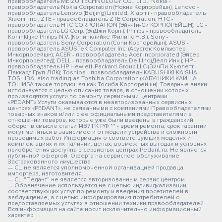
правообладатель MEIZU TECHNOLOGY CO., LTD.; Nokia -
правообладатель Nokia Corporation (Нокиа Корпорейшн); Lenovo -
правообладатель Lenovo (Beijing) Limited; Xiaomi - правообладатель
Xiaomi Inc.; ZTE - правообладатель ZTE Corporation; HTC -
правообладатель HTC CORPORATION (Эйч-Ти-Си КОРПОРЕЙШН); LG -
правообладатель LG Corp. (ЭлДжи Корп.); Philips - правообладатель
Koninklijke Philips N.V. (Конинклийке Филипс Н.В.); Sony -
правообладатель Sony Corporation (Сони Корпорейшн); ASUS -
правообладатель ASUSTeK Computer Inc. (Асустек Компьютер
Инкорпорейшн); ACER - правообладатель Acer Incorporated (Эйсер
Инкорпорейтед); DELL - правообладатель Dell Inc.(Делл Инк.); HP -
правообладатель HP Hewlett-Packard Group LLC (ЭйчПи Хьюлетт
Паккард Груп ЛЛК); Toshiba - правообладатель KABUSHIKI KAISHA
TOSHIBA, also trading as Toshiba Corporation (КАБУШИКИ КАЙША
ТОШИБА также торгующая как Тосиба Корпорейшн). Товарные знаки
используется с целью описания товара, в отношении которых
производятся услуги по ремонту сервисными центрами
«PEDANT».Услуги оказываются в неавторизованных сервисных
центрах «PEDANT», не связанными с компаниями Правообладателями
товарных знаков и/или с ее официальными представителями в
отношении товаров, которые уже были введены в гражданский
оборот в смысле статьи 1487 ГК РФ ** - время ремонта, срок гарантии
могут меняться в зависимости от модели устройства и сложности
проводимых работ Информация о соответствующих моделях и
комплектациях и их наличии, ценах, возможных выгодах и условиях
приобретения доступна в сервисных центрах Pedant.ru. Не является
публичной офертой. Оферта на сервисное обслуживание
Застрахованного имущества
— СЦ не является уполномоченной организацией продавца,
импортера, изготовителя.
— СЦ "Педант" не является авторизованным сервис центром.
— Обозначение используется не с целью индивидуализации
соответствующих услуг по ремонту и введения посетителей в
заблуждение, а с целью информирования потребителей о
предоставляемых услугах в отношении техники правообладателей.
Вся информация на сайте носит исключительно информационный
характер.