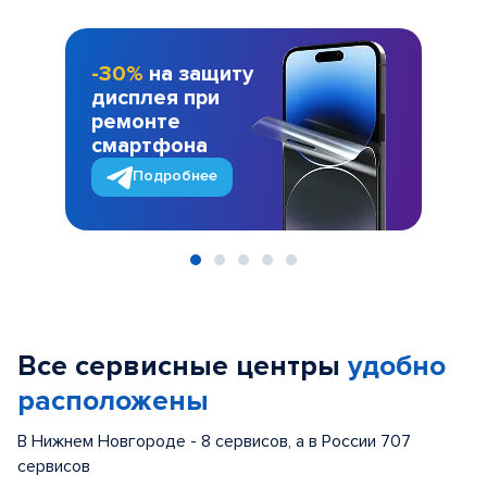
-30%
на защиту
дисплея при
ремонте
смартфона
Подробнее
Item
1
of
Все сервисные центры
удобно
5
расположены
В Нижнем Новгороде - 8 сервисов, а в России 707
сервисов