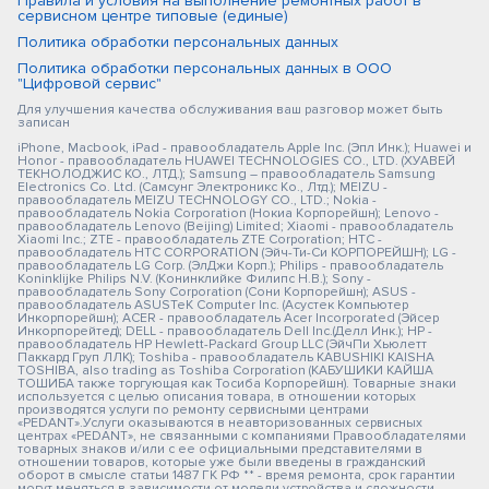
Правила и условия на выполнение ремонтных работ в
сервисном центре типовые (единые)
Политика обработки персональных данных
Политика обработки персональных данных в ООО
"Цифровой сервис"
Для улучшения качества обслуживания ваш разговор может быть
записан
iPhone, Macbook, iPad - правообладатель Apple Inc. (Эпл Инк.); Huawei и
Honor - правообладатель HUAWEI TECHNOLOGIES CO., LTD. (ХУАВЕЙ
ТЕКНОЛОДЖИС КО., ЛТД.); Samsung – правообладатель Samsung
Electronics Co. Ltd. (Самсунг Электроникс Ко., Лтд.); MEIZU -
правообладатель MEIZU TECHNOLOGY CO., LTD.; Nokia -
правообладатель Nokia Corporation (Нокиа Корпорейшн); Lenovo -
правообладатель Lenovo (Beijing) Limited; Xiaomi - правообладатель
Xiaomi Inc.; ZTE - правообладатель ZTE Corporation; HTC -
правообладатель HTC CORPORATION (Эйч-Ти-Си КОРПОРЕЙШН); LG -
правообладатель LG Corp. (ЭлДжи Корп.); Philips - правообладатель
Koninklijke Philips N.V. (Конинклийке Филипс Н.В.); Sony -
правообладатель Sony Corporation (Сони Корпорейшн); ASUS -
правообладатель ASUSTeK Computer Inc. (Асустек Компьютер
Инкорпорейшн); ACER - правообладатель Acer Incorporated (Эйсер
Инкорпорейтед); DELL - правообладатель Dell Inc.(Делл Инк.); HP -
правообладатель HP Hewlett-Packard Group LLC (ЭйчПи Хьюлетт
Паккард Груп ЛЛК); Toshiba - правообладатель KABUSHIKI KAISHA
TOSHIBA, also trading as Toshiba Corporation (КАБУШИКИ КАЙША
ТОШИБА также торгующая как Тосиба Корпорейшн). Товарные знаки
используется с целью описания товара, в отношении которых
производятся услуги по ремонту сервисными центрами
«PEDANT».Услуги оказываются в неавторизованных сервисных
центрах «PEDANT», не связанными с компаниями Правообладателями
товарных знаков и/или с ее официальными представителями в
отношении товаров, которые уже были введены в гражданский
оборот в смысле статьи 1487 ГК РФ ** - время ремонта, срок гарантии
могут меняться в зависимости от модели устройства и сложности