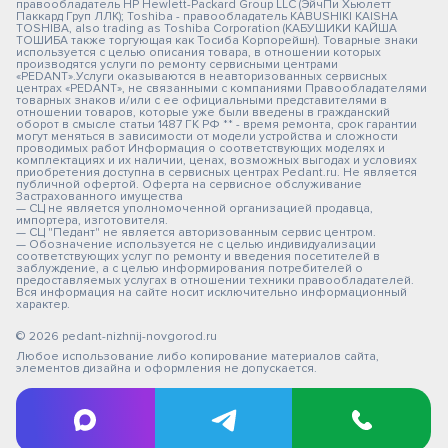
правообладатель HP Hewlett-Packard Group LLC (ЭйчПи Хьюлетт
Паккард Груп ЛЛК); Toshiba - правообладатель KABUSHIKI KAISHA
TOSHIBA, also trading as Toshiba Corporation (КАБУШИКИ КАЙША
ТОШИБА также торгующая как Тосиба Корпорейшн). Товарные знаки
используется с целью описания товара, в отношении которых
производятся услуги по ремонту сервисными центрами
«PEDANT».Услуги оказываются в неавторизованных сервисных
центрах «PEDANT», не связанными с компаниями Правообладателями
товарных знаков и/или с ее официальными представителями в
отношении товаров, которые уже были введены в гражданский
оборот в смысле статьи 1487 ГК РФ ** - время ремонта, срок гарантии
могут меняться в зависимости от модели устройства и сложности
проводимых работ Информация о соответствующих моделях и
комплектациях и их наличии, ценах, возможных выгодах и условиях
приобретения доступна в сервисных центрах Pedant.ru. Не является
публичной офертой. Оферта на сервисное обслуживание
Застрахованного имущества
— СЦ не является уполномоченной организацией продавца,
импортера, изготовителя.
— СЦ "Педант" не является авторизованным сервис центром.
— Обозначение используется не с целью индивидуализации
соответствующих услуг по ремонту и введения посетителей в
заблуждение, а с целью информирования потребителей о
предоставляемых услугах в отношении техники правообладателей.
Вся информация на сайте носит исключительно информационный
характер.
© 2026 pedant-nizhnij-novgorod.ru
Любое использование либо копирование материалов сайта,
элементов дизайна и оформления не допускается.