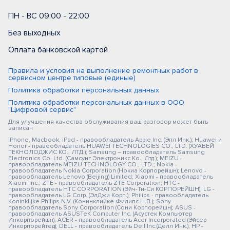
ПН - ВС 09:00 - 22:00
Без выходных
Оплата банковской картой
Правила и условия на выполнение ремонтных работ в
сервисном центре типовые (единые)
Политика обработки персональных данных
Политика обработки персональных данных в ООО
"Цифровой сервис"
Для улучшения качества обслуживания ваш разговор может быть
записан
iPhone, Macbook, iPad - правообладатель Apple Inc. (Эпл Инк.); Huawei и
Honor - правообладатель HUAWEI TECHNOLOGIES CO., LTD. (ХУАВЕЙ
ТЕКНОЛОДЖИС КО., ЛТД.); Samsung – правообладатель Samsung
Electronics Co. Ltd. (Самсунг Электроникс Ко., Лтд.); MEIZU -
правообладатель MEIZU TECHNOLOGY CO., LTD.; Nokia -
правообладатель Nokia Corporation (Нокиа Корпорейшн); Lenovo -
правообладатель Lenovo (Beijing) Limited; Xiaomi - правообладатель
Xiaomi Inc.; ZTE - правообладатель ZTE Corporation; HTC -
правообладатель HTC CORPORATION (Эйч-Ти-Си КОРПОРЕЙШН); LG -
правообладатель LG Corp. (ЭлДжи Корп.); Philips - правообладатель
Koninklijke Philips N.V. (Конинклийке Филипс Н.В.); Sony -
правообладатель Sony Corporation (Сони Корпорейшн); ASUS -
правообладатель ASUSTeK Computer Inc. (Асустек Компьютер
Инкорпорейшн); ACER - правообладатель Acer Incorporated (Эйсер
Инкорпорейтед); DELL - правообладатель Dell Inc.(Делл Инк.); HP -