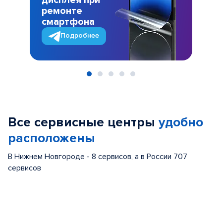
дисплея при
ремонте
смартфона
Подробнее
Item
1
of
Все сервисные центры
удобно
5
расположены
В Нижнем Новгороде - 8 сервисов, а в России 707
сервисов