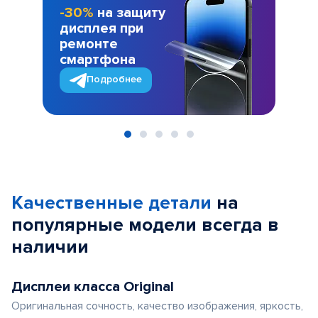
-30%
на защиту
дисплея при
ремонте
смартфона
Подробнее
Item
1
of
Качественные детали
на
5
популярные
модели
всегда в
наличии
Дисплеи класса Original
Оригинальная сочность, качество изображения, яркость,